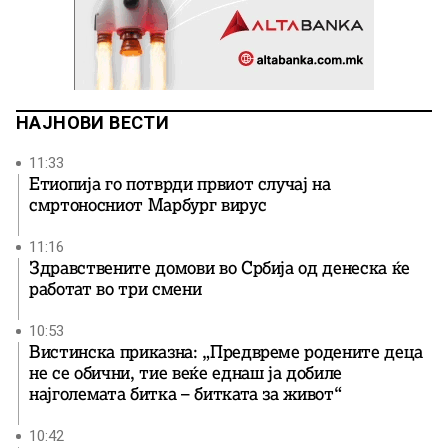
НАЈНОВИ ВЕСТИ
11:33
Етиопија го потврди првиот случај на
смртоносниот Марбург вирус
11:16
Здравствените домови во Србија од денеска ќе
работат во три смени
10:53
Вистинска приказна: „Предвреме родените деца
не се обични, тие веќе еднаш ја добиле
најголемата битка – битката за живот“
10:42