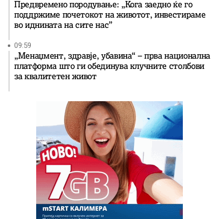
Предвремено породување: „Кога заедно ќе го
поддржиме почетокот на животот, инвестираме
во иднината на сите нас”
09:59
„Менаџмент, здравје, убавина“ – прва национална
платформа што ги обединува клучните столбови
за квалитетен живот