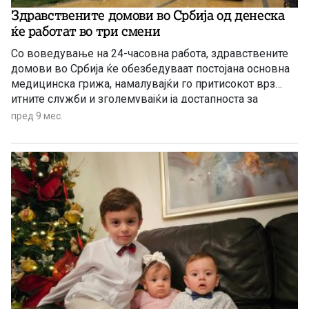
Здравствените домови во Србија од денеска
ќе работат во три смени
Со воведување на 24-часовна работа, здравствените
домови во Србија ќе обезбедуваат постојана основна
медицинска грижа, намалувајќи го притисокот врз
итните служби и зголемувајќи ја достапноста за
граѓаните.
пред 9 мес.