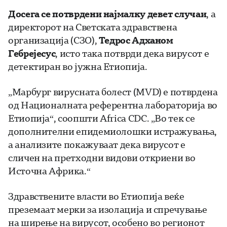
Досега се потврдени најмалку девет случаи
, а
директорот на Светската здравствена
организација (СЗО),
Тедрос Адханом
Гебрејесус
, исто така потврди дека вирусот е
детектиран во јужна Етиопија.
„Марбург вирусната болест (MVD) е потврдена
од Националната референтна лабораторија во
Етиопија“, соопшти Africa CDC. „Во тек се
дополнителни епидемиолошки истражувања,
а анализите покажуваат дека вирусот е
сличен на претходни видови откриени во
Источна Африка.“
Здравствените власти во Етиопија веќе
преземаат мерки за изолација и спречување
на ширење на вирусот, особено во регионот