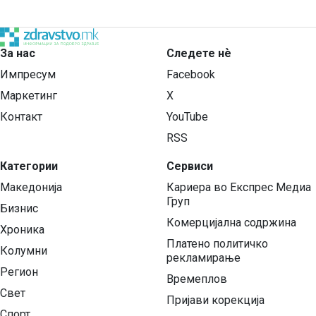
За нас
Следете нѐ
Импресум
Facebook
Маркетинг
X
Контакт
YouTube
RSS
Категории
Сервиси
Македонија
Кариера во Експрес Медиа
Груп
Бизнис
Комерцијална содржина
Хроника
Платено политичко
Колумни
рекламирање
Регион
Времеплов
Свет
Пријави корекција
Спорт