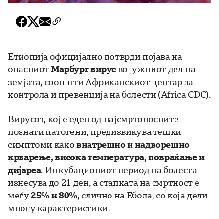
Етиопија официјално потврди појава на
опасниот
Марбург вирус
во јужниот дел на
земјата, соопшти Африканскиот центар за
контрола и превенција на болести (Africa CDC).
Вирусот, кој е еден од најсмртоносните
познати патогени, предизвикува тешки
симптоми како
внатрешно и надворешно
крварење, висока температура, повраќање и
дијареа
. Инкубациониот период на болеста
изнесува до 21 ден, а стапката на смртност е
меѓу
25% и 80%
, слично на Ебола, со која дели
многу карактеристики.