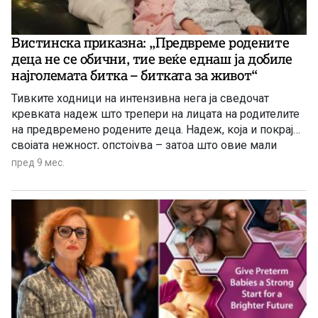
Вистинска приказна: „Предвреме родените
деца не се обични, тие веќе еднаш ја добиле
најголемата битка – битката за живот“
Тивките ходници на интензивна нега ја сведочат
кревката надеж што трепери на лицата на родителите
на предвремено родените деца. Надеж, која и покрај
својата нежност, опстојува – затоа што овие мали
борци ги учат сите околу себе дека чудата несекогаш
пред 9 мес.
се случуваат одеднаш. Чекор по чекор, ден по ден,
предвреме родените деца се најубавиот и […]