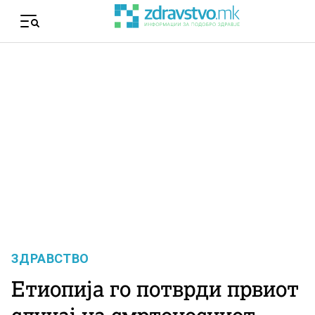
Skip to content
Menu
ЗДРАВСТВО
Етиопија го потврди првиот