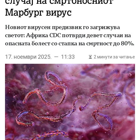
случај на смртоносниот
Марбург вирус
Новиот вирусен предизвик го загрижува
светот: Африка CDC потврди девет случаи на
опасната болест со стапка на смртност до 80%.
17. ноември 2025. — 11:33
2 минути за читање