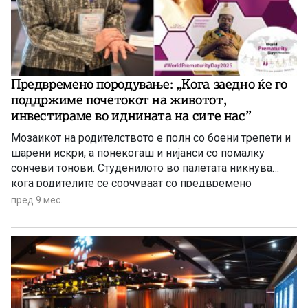
Предвремено породување: „Кога заедно ќе го
поддржиме почетокот на животот,
инвестираме во иднината на сите нас”
Мозаикот на родителството е полн со боени трепети и
шарени искри, а понекогаш и нијанси со помалку
сончеви тонови. Студенилото во палетата никнува
кога родителите се соочуваат со предвремено
породување, па наместо да се радуваат на здравиот
пред 9 мес.
плач на бебето, тие се загрижени дали тоа еден ден ќе
ги стигне врсниците родени навреме. Сепак,
предвремено […]