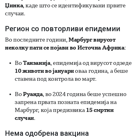
Џинка
, каде што се идентификувани првите
случаи.
Регион со повторливи епидемии
Во последните години,
Марбург вирусот
неколку пати се појави во Источна Африка
:
Во
Танзанија
, епидемија од вирусот одзеде
10 животи во јануари
оваа година, а беше
ставена под контрола во март.
Во
Руанда
, во 2024 година беше успешно
запрена првата позната епидемија на
Марбург, која предизвика
15 смртни
случаи
.
Нема одобрена вакцина