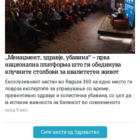
„Менаџмент, здравје, убавина“ – прва
национална платформа што ги обединува
клучните столбови за квалитетен живот
Ексклузивниот настан во Ragusa 360 на едно место ги
поврза експертите за управување со време,
превентивно здравје и холистичка убавина, со цел да
ја истакне важноста на балансот во современото
динамично општество.
пред 9 мес.
Сите вести од Здравство